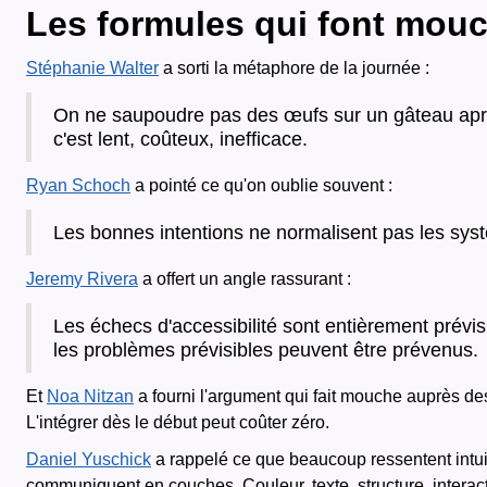
Les formules qui font mou
Stéphanie Walter
a sorti la métaphore de la journée :
On ne saupoudre pas des œufs sur un gâteau après c
c'est lent, coûteux, inefficace.
Ryan Schoch
a pointé ce qu'on oublie souvent :
Les bonnes intentions ne normalisent pas les systè
Jeremy Rivera
a offert un angle rassurant :
Les échecs d'accessibilité sont entièrement prévis
les problèmes prévisibles peuvent être prévenus.
Et
Noa Nitzan
a fourni l'argument qui fait mouche auprès des d
L'intégrer dès le début peut coûter zéro.
Daniel Yuschick
a rappelé ce que beaucoup ressentent intuit
communiquent en couches. Couleur, texte, structure, intera