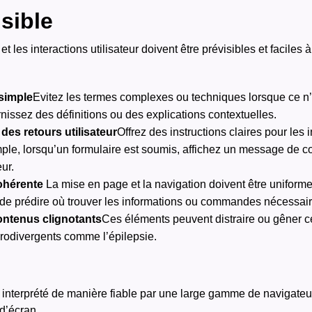
sible
f, et les interactions utilisateur doivent être prévisibles et facile
 simple
Evitez les termes complexes ou techniques lorsque ce n’
urnissez des définitions ou des explications contextuelles.
 des retours utilisateur
Offrez des instructions claires pour les 
le, lorsqu’un formulaire est soumis, affichez un message de con
eur.
cohérente
La mise en page et la navigation doivent être uniforme
 de prédire où trouver les informations ou commandes nécessair
contenus clignotants
Ces
éléments peuvent distraire ou gêner c
urodivergents comme l’épilepsie.
e interprété de manière fiable par une large gamme de navigateur
 d’écran.