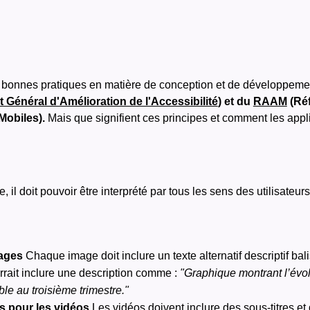
 bonnes pratiques en matière de conception et de développemen
Général d'Amélioration de l'Accessibilité
) et du
RAAM
(Réf
Mobiles).
Mais que signifient ces principes et comment les app
e
 il doit pouvoir être interprété par tous les sens des utilisateurs,
mages
Chaque image doit inclure un texte alternatif descriptif bali
rrait inclure une description comme :
"Graphique montrant l’évolu
e au troisième trimestre."
ns pour les vidéos
Les vidéos doivent inclure des sous-titres et 