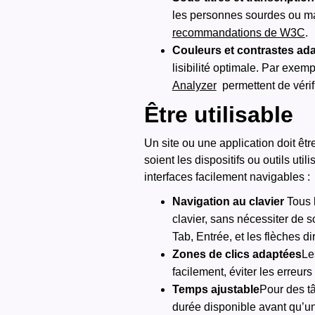
les personnes sourdes ou mal
recommandations de W3C
.
Couleurs et contrastes ad
lisibilité optimale.
Par exemple
Analyzer
permettent de vérifi
Être utilisable
Un site ou une application doit êtr
soient les dispositifs ou outils ut
interfaces facilement navigables :
Navigation au clavier
Tous 
clavier, sans nécessiter de 
Tab, Entrée, et les flèches di
Zones de clics adaptées‍
Le
facilement, éviter les erreurs
Temps ajustable
Pour des
t
durée disponible avant qu’un