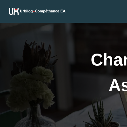
Char
As