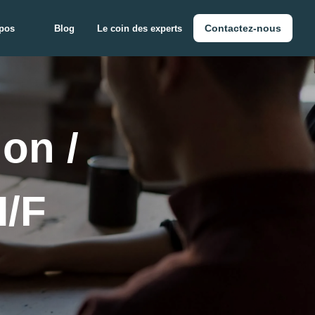
Contactez-nous
pos
Blog
Le coin des experts
on / 
H/F