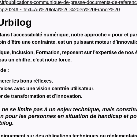
ouv.fr/publications-communique-de-presse-documents-de-referen
cap2024#:~:text=Au%20total%2C%20en%20France%20
Urbilog
dans l’accessibilité numérique, notre approche « pour et pa
loin d’être une contrainte, est un puissant moteur d’innovati
ique, Inclusion, Formation, reposent sur l’expertise de nos
as un chiffre, c’est notre force.
de :
crer les bons réflexes.
rvices avec une vision centrée utilisateur.
ier de transformation et d’innovation.
 ne se limite pas à un enjeu technique, mais constitu
n pour les personnes en situation de handicap et pou
bilog.
uniquement sur des obligations techniques ou réglementaires