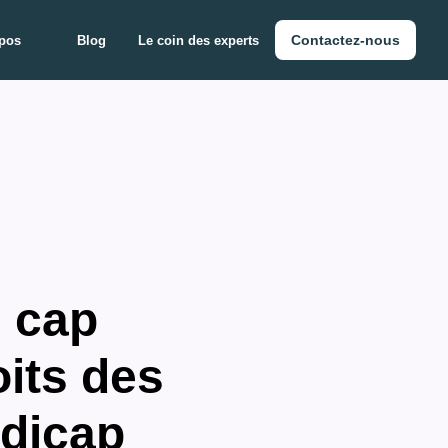
Contactez-nous
pos
Blog
Le coin des experts
n cap
oits des
ndicap