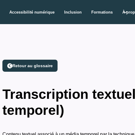
Accessibilité numérique
Inclusion
Formations
À pro
Retour au glossaire
Transcription textue
temporel)
Contenu textuel associé à un média temporel par la technique 