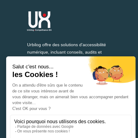
Urbilog offre des solutions d'accessibilité
numérique, incluant conseils, audits et
formation, depuis plus de 25 ans.
37 rue Denis Papin
59650 Villeneuve-d’Ascq
France
+33 3 28 55 21 30
info@urbilog.com