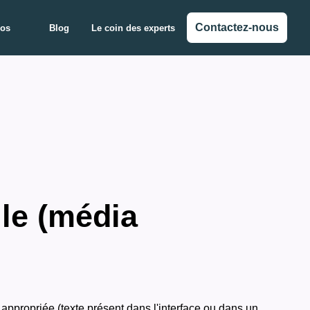
Contactez-nous
pos
Blog
Le coin des experts
lle (média
appropriée (texte présent dans l'interface ou dans un