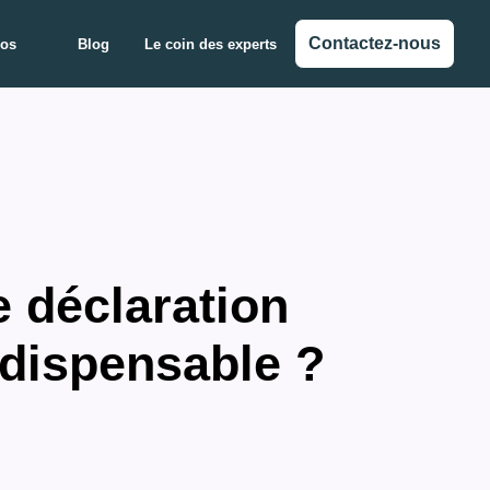
Contactez-nous
pos
Blog
Le coin des experts
 déclaration
indispensable ?