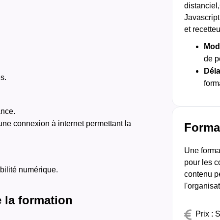
distancie
Javascript
et recetteu
Moda
de p
Déla
s.
form
ance.
'une connexion à internet permettant la
Format
Une format
pour les c
bilité numérique.
contenu p
l'organisat
e la formation
Prix : 