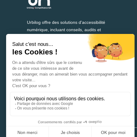
Urbilog offre des solutions d'accessibilité
numérique, incluant conseils, audits et
formation, depuis plus de 25 ans.
37 rue Denis Papin
59650 Villeneuve-d’Ascq
France
+33 3 28 55 21 30
info@urbilog.com