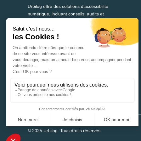
Urbilog offre des solutions d'accessibilité
numérique, incluant conseils, audits et
formation, depuis plus de 25 ans.
37 rue Denis Papin
59650 Villeneuve-d’Ascq
France
+33 3 28 55 21 30
info@urbilog.com
© 2025 Urbilog. Tous droits réservés.