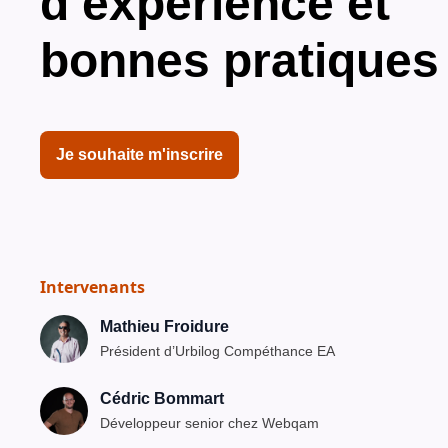
d’expérience et
bonnes pratiques
Je souhaite m'inscrire
Intervenants
Mathieu Froidure
Président d’Urbilog Compéthance EA
Cédric Bommart
Développeur senior chez Webqam