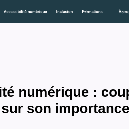
Accessibilité numérique
Inclusion
Formations
À pro
é
ité numérique : cou
 sur son importance