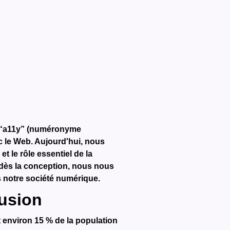
 d’“a11y” (numéronyme
c le Web.
Aujourd'hui, nous
t le rôle essentiel de la
é dès la conception, nous nous
 notre société numérique.
lusion
t environ 15 % de la population