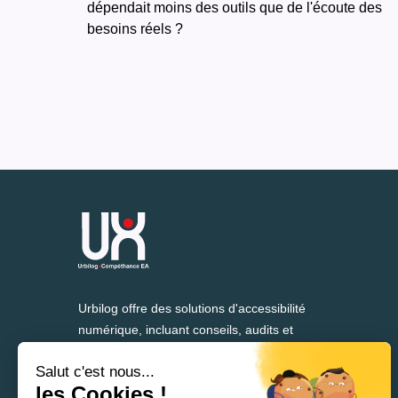
dépendait moins des outils que de l'écoute des
besoins réels ?
Urbilog offre des solutions d'accessibilité
numérique, incluant conseils, audits et
formation, depuis plus de 25 ans.