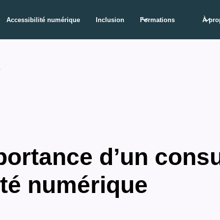
Accessibilité numérique
Inclusion
Formations
À pro
é
portance d’un consu
ité numérique